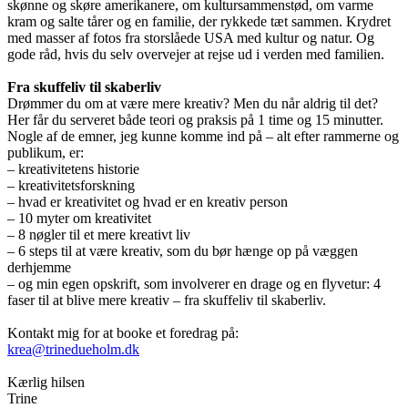
skønne og skøre amerikanere, om kultursammenstød, om varme
kram og salte tårer og en familie, der rykkede tæt sammen. Krydret
med masser af fotos fra storslåede USA med kultur og natur. Og
gode råd, hvis du selv overvejer at rejse ud i verden med familien.
Fra skuffeliv til skaberliv
Drømmer du om at være mere kreativ? Men du når aldrig til det?
Her får du serveret både teori og praksis på 1 time og 15 minutter.
Nogle af de emner, jeg kunne komme ind på – alt efter rammerne og
publikum, er:
– kreativitetens historie
– kreativitetsforskning
– hvad er kreativitet og hvad er en kreativ person
– 10 myter om kreativitet
– 8 nøgler til et mere kreativt liv
– 6 steps til at være kreativ, som du bør hænge op på væggen
derhjemme
– og min egen opskrift, som involverer en drage og en flyvetur: 4
faser til at blive mere kreativ – fra skuffeliv til skaberliv.
Kontakt mig for at booke et foredrag på:
krea@trinedueholm.dk
Kærlig hilsen
Trine