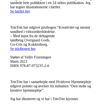
samlede hele politikken i en 24 siders publikation. Jeg
har tegnet illustrationerne i hæftet.
Se hæftet her
TrinTrin har udgivet pixibogen “Kreativitet og mental
sundhed i virksomhedsledelse.
– Med input fra de deltagende
landbrug Overgaard Gods,
Go-Gris og Kokkenborg.
Se pixibogen her
Støttet af Velliv Foreningen
Marts 2023
ISBN 978-87-973235-2-6
TrinTrin har i samarbejde med Hvidovre Hjemmepleje
udgivet pointer og øvelser fra indsatsen “Den stolte og
kreative hjemmepleje”.
Jeg har illustreret og vi har i TrinTrin layoutet.