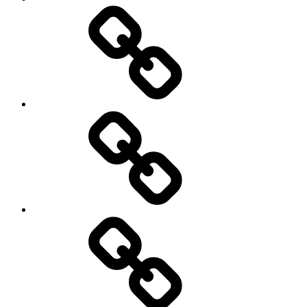
Bogudgivelser
Krea
for
børn
Hvem
er
Trine?