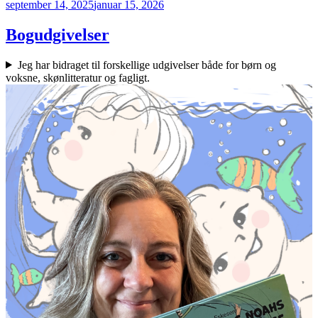
Udgivet
september 14, 2025
januar 15, 2026
den
Bogudgivelser
Jeg har bidraget til forskellige udgivelser både for børn og
voksne, skønlitteratur og fagligt.