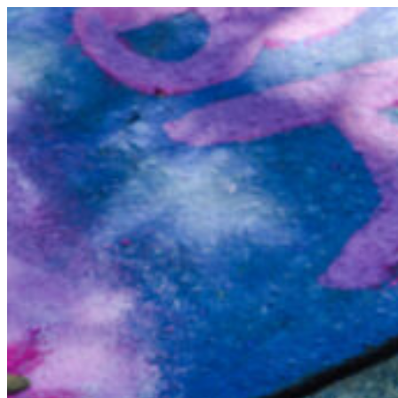
Videre
til
indhold