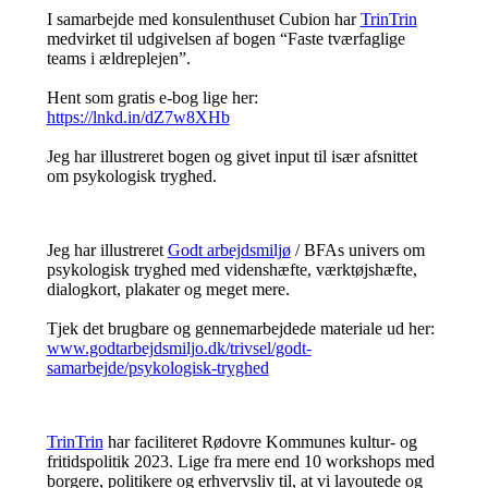
I samarbejde med konsulenthuset Cubion har
TrinTrin
medvirket til udgivelsen af bogen “Faste tværfaglige
teams i ældreplejen”.
Hent som gratis e-bog lige her:
https://lnkd.in/dZ7w8XHb
Jeg har illustreret bogen og givet input til især afsnittet
om psykologisk tryghed.
Jeg har illustreret
Godt arbejdsmiljø
/ BFAs univers om
psykologisk tryghed med videnshæfte, værktøjshæfte,
dialogkort, plakater og meget mere.
Tjek det brugbare og gennemarbejdede materiale ud her:
www.godtarbejdsmiljo.dk/trivsel/godt-
samarbejde/psykologisk-tryghed
TrinTrin
har faciliteret Rødovre Kommunes kultur- og
fritidspolitik 2023. Lige fra mere end 10 workshops med
borgere, politikere og erhvervsliv til, at vi layoutede og