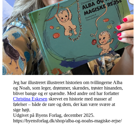
Jeg har illustreret illustreret historien om tvillingerne Alba
og Noah, som leger, drømmer, skændes, trøster hinanden,
bliver bange og er spændte. Med andre ord har forfatter
Christina Eskesen
skrevet en historie med masser af
følelser – både de rare og dem, der kan være svære at
sige højt.
Udgivet på Byens Forlag, december 2025.
https://byensforlag.dk/shop/alba-og-noahs-magiske-rejse/