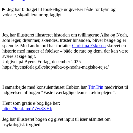
Jeg har bidraget til forskellige udgivelser både for børn og
voksne, skønlitteratur og fagligt.
Jeg har illustreret illustreret historien om tvillingerne Alba og Noah,
som leger, drømmer, skændes, trøster hinanden, bliver bange og er
spændte. Med andre ord har forfatter
Christina Eskesen
skrevet en
historie med masser af følelser – både de rare og dem, der kan være
svære at sige højt.
Udgivet på Byens Forlag, december 2025.
https://byensforlag.dk/shop/alba-og-noahs-magiske-rejse/
I samarbejde med konsulenthuset Cubion har
TrinTrin
medvirket til
udgivelsen af bogen “Faste tværfaglige teams i ældreplejen”.
Hent som gratis e-bog lige her:
https://lnkd.in/dZ7w8XHb
Jeg har illustreret bogen og givet input til især afsnittet om
psykologisk tryghed.