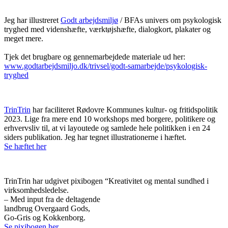
Jeg har illustreret
Godt arbejdsmiljø
/ BFAs univers om psykologisk
tryghed med videnshæfte, værktøjshæfte, dialogkort, plakater og
meget mere.
Tjek det brugbare og gennemarbejdede materiale ud her:
www.godtarbejdsmiljo.dk/trivsel/godt-samarbejde/psykologisk-
tryghed
TrinTrin
har faciliteret Rødovre Kommunes kultur- og fritidspolitik
2023. Lige fra mere end 10 workshops med borgere, politikere og
erhvervsliv til, at vi layoutede og samlede hele politikken i en 24
siders publikation. Jeg har tegnet illustrationerne i hæftet.
Se hæftet her
TrinTrin har udgivet pixibogen “Kreativitet og mental sundhed i
virksomhedsledelse.
– Med input fra de deltagende
landbrug Overgaard Gods,
Go-Gris og Kokkenborg.
Se pixibogen her